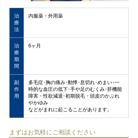
治
内服薬・外用薬
療
法
治
6ヶ月
療
期
間
副
多毛症･胸の痛み･動悸･息切れ･めまい･一
作
時的な血圧の低下･手や足のむくみ･肝機能
用
障害・性欲減退･初期脱毛・頭皮のかぶれ
やかゆみ
などがまれに起こることがあります。
まずはお気軽にご相談ください