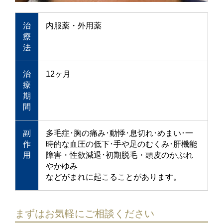
治
内服薬・外用薬
療
法
治
12ヶ月
療
期
間
副
多毛症･胸の痛み･動悸･息切れ･めまい･一
作
時的な血圧の低下･手や足のむくみ･肝機能
用
障害・性欲減退･初期脱毛・頭皮のかぶれ
やかゆみ
などがまれに起こることがあります。
まずはお気軽にご相談ください